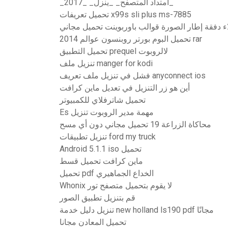
_امتداد المتصفح_ _ينزل_ _2017_
تحميل تعريفات x99s sli plus ms-7885
ء دفقة إطار الصورة قوالب باوربوينت تحميل مجاني
تحميل البوم بورتر روبنسون عوالم 2014 rar
تحميل التطبيق prequel لالروبوت
تنزيل ملف manger for kodi
فشل في تنزيل ملف تعريف anyconnect ios
أين هو زر التنزيل في تعديل ماين كرافت
تحميل شاترفلاي للكمبيوتر
Es مهمة مدير الروبوت تنزيل
محاكاة الزراعة 19 تحميل مجاني دون أي مسح
تنزيل تطبيقات ford my truck
Android 5.1.1 iso تحميل
ماين كرافت تحميل قسط
تحميل pdf الخداع الجماهيري
Whonix لا يقوم بتحميل متصفح تور
قم بتنزيل تطبيق الصور
تنزيل دليل خدمة new holland ls190 pdf مجانًا
تحميل المعادن مجانا