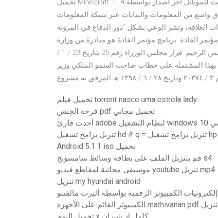
تحميل Minecraft 1.14 لعبة ماين كرافت للموبايل اخر اصدار بواسطة admin آخر تحديث يونيو 21, 2020 أن مكتب الأمين
نطاق واسع من المعلومات والبيانات عبر شبكة المعلومات
ت العلاقة، ونشر الوعي بشكل "دور الدفاع في المرونة
1 نوفمبر2020، الساعة 11 صباحًا. حول مؤتمر القادة. برنامج مؤتمر القادة هو مبادرة من وزارة
الدفاع في دولة الإمارات العربية المتحدة للمساهمة بسم الله الرحمن الرحيم. قرار مجلس الوزراء رقم 25 بتاريخ 23 / 1 /
رفقة بهذا المشتملة على خطاب صاحب السمو الملكي وزير
 مشروع
تحميل فيلم torrent nasce uma estrela lady
فرحة الجنس pdf تحميل مجاني
نزيل مجاني
تنزيل برامج تشغيل hd # q = تنزيل برامج تشغيل hp
Android 5.1.1 iso تحميل
قم بتنزيل الملف على بطاقة وسائط سامسونج s4
موسيقى مجانية لمقاطع فيديو youtube تنزيل mp4
تنزيل my hyundai android
كتاب كامل تنزيل
تحميل البوم x كامل اد شيران