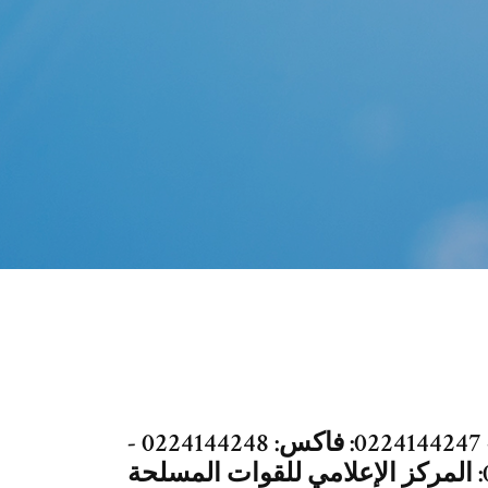
وزارة الدفاع: تليفون: 0224144248 - 0224144247: فاكس: 0224144248 -
ة