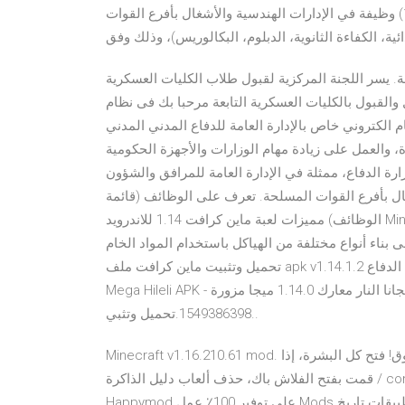
الإدارة العامة للمرافق والشؤون الهندسية عن توفر عدد (1493) وظيفة في الإدارات الهندسية والأشغال بأفرع القوات
ية، الكفاءة الثانوية، الدبلوم، البكالوريس)، وذلك وفق
مة. يسر اللجنة المركزية لقبول طلاب الكليات العسكرية
والقبول بالكليات العسكرية التابعة مرحبا بك فى نظام
م الكتروني خاص بالإدارة العامة للدفاع المدني المدني
ة، والعمل على زيادة مهام الوزارات والأجهزة الحكومية
زارة الدفاع، ممثلة في الإدارة العامة للمرافق والشؤون
ت الهندسية والأشغال بأفرع القوات المسلحة. تعرف على الوظائف (قائمة
الوظائف) مميزات لعبة ماين كرافت 1.14 للاندرويد Minecraft Pocket Edition الأصلية مهكرة APK. القدرة على
 بناء أنواع مختلفة من الهياكل باستخدام المواد الخام
تحميل وتثبيت ماين كرافت ملف apk v1.14.1.2 وزارة الدفاع (90.21 mb).. تحميل Free Fire Battlegrounds 1.14.0
Mega Hileli APK - عمل التطبيق/لعبة مجانا النار معارك 1.14.0 ميجا مزورة APK وزارة الدفاع نشر على
1549386398.تحميل وتثبي..
Minecraft v1.16.210.61 mod. ضد المعلومات: [ملاحظة] هذا الإصدار مناسب للإصدار 2.3 وما فوق! فتح كل البشرة، إذا
قمت بفتح الفلاش باك، حذف ألعاب دليل الذاكرة / com.mojang، إزالة COM.MOJang يتم إعادة فتح هذا المجلد! تركز
Happymod على توفير 100٪ عمل Mods لمحبي اللعبة والتطبيقات.تاريخ Happymod واختيار 100 ٪ تعمل mod بالنسبة