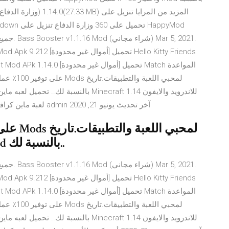
تحميل Minecraft 1.14 لعبة ماين كرافت للموبايل اخر اصدار بواسطة admin آخر تحديث يونيو 21, 2020
Happymod واختيار 100 ٪ تعمل mod بالنسبة لك..