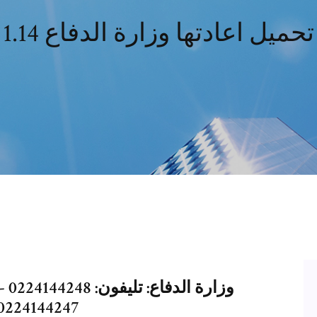
تحميل اعادتها وزارة الدفاع 1.14
0224144247: المركز الإعلامي للقوات المسلح