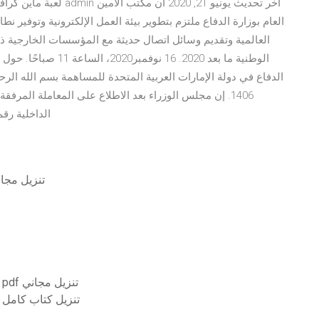
العام بوزارة الدفاع ملتزم بتطوير بيئة العمل الإلكترونية وتوفير 
العالمية وتقديم وسائل اتصال حديثة مع المؤسسات الخارجية ذا
الوطنية ما بعد 2020. 6
1406. إن مجلس الوزراء بعد الاطلاع على المعاملة الم
الداخلية رقم ٣ / ٢٠٣٧٤ وتاريخ ٢٨ / ٦ / ١٣٩٨ هـ المرفق به
أحدث قارئ adobe لنظام التشغيل windows 10 ت
إلكترونيات الكمبيوتر الرقمية بواسطة ألبرت مالفينو pdf تنزيل مجاني
الكمبيوتر القائم على الأجهزة mathivanan pdf تنزيل 