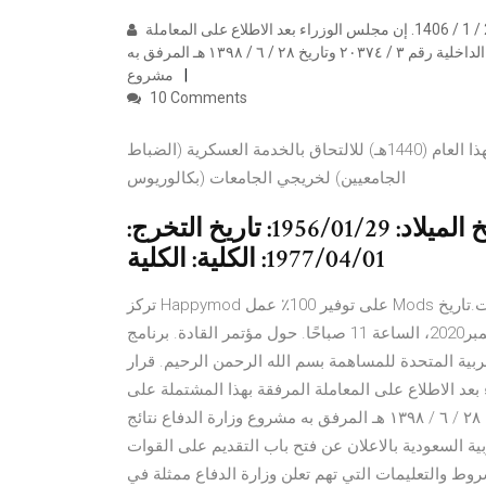
بسم الله الرحمن الرحيم. قرار مجلس الوزراء رقم 25 بتاريخ 23 / 1 / 1406. إن مجلس الوزراء بعد الاطلاع على المعاملة
المرفقة بهذا المشتملة على خطاب صاحب السمو الملكي وزير الداخلية رقم ٣ / ٢٠٣٧٤ وتاريخ ٢٨ / ٦ / ١٣٩٨ هـ المرفق به
مشروع
10 Comments
تعلن وزارة الدفاع (لجنة قبول الجامعيين) عن فتح باب القبول لهذا العام (1440هـ) للالتحاق بالخدمة العسكرية (الضباط
الجامعيين) لخريجي الجامعات (بكالوريوس
الرتبة: فريق أول: السلاح: المشاة: تاريخ الميلاد: 1956/01/29: تاريخ التخرج:
1977/04/01: الكلية: الكلية
تركز Happymod على توفير 100٪ عمل Mods لمحبي اللعبة والتطبيقات.تاريخ Happymod واختيار 100 ٪ تعمل mod
بالنسبة لك.. "دور الدفاع في المرونة الوطنية ما بعد 2020. 16 نوفمبر2020، الساعة 11 صباحًا. حول مؤتمر القادة. برنامج
عربية المتحدة للمساهمة بسم الله الرحمن الرحيم. قرار
2 / 1 / 1406. إن مجلس الوزراء بعد الاطلاع على المعاملة المرفقة بهذا المشتملة على
خطاب صاحب السمو الملكي وزير الداخلية رقم ٣ / ٢٠٣٧٤ وتاريخ ٢٨ / ٦ / ١٣٩٨ هـ المرفق به مشروع وزارة الدفاع نتائج
مملكة العربية السعودية بالاعلان عن فتح باب التقديم على القوات
شروط والتعليمات التي تهم تعلن وزارة الدفاع ممثلة في