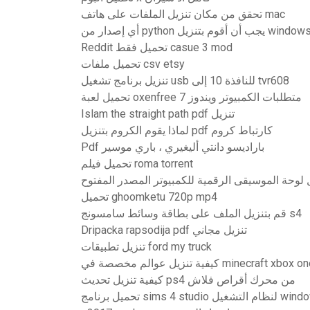
تحقق من مكان تنزيل الملفات على هاتف mac
 إصدار من python يجب أن أقوم بتنزيل windows
Reddit تحميل فقط casue 3 mod
تحميل ملفات csv etsy
تنزيل برنامج تشغيل usb للنافذة 10 إلى tvr608
تحميل لعبة oxenfree متطلبات الكمبيوتر ويندوز 7
Islam the straight path pdf تنزيل
لماذا يقوم الكروم بتنزيل pdf كارتباط كروم
Pdf باراديسو دانتي أليغيري ، باري موسير
تحميل فيلم roma torrent
 لوحة الموسيقى الرقمية للكمبيوتر المصدر المفتوح
تحميل ghoomketu 720p mp4
قم بتنزيل الملف على بطاقة وسائط سامسونج s4
Dripacka rapsodija pdf تنزيل مجاني
تنزيل تطبيقات ford my truck
ية تنزيل عوالم مخصصة في minecraft xbox one
كيفية تنزيل تحديث ps4 من محرك أقراص فلاش
s لنظام التشغيل windows 10