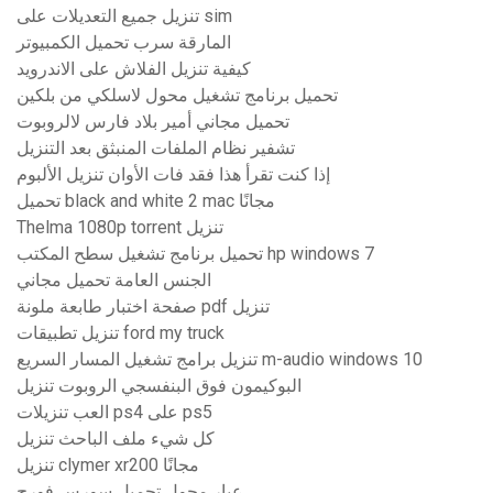
تنزيل جميع التعديلات على sim
المارقة سرب تحميل الكمبيوتر
كيفية تنزيل الفلاش على الاندرويد
تحميل برنامج تشغيل محول لاسلكي من بلكين
تحميل مجاني أمير بلاد فارس لالروبوت
تشفير نظام الملفات المنبثق بعد التنزيل
إذا كنت تقرأ هذا فقد فات الأوان تنزيل الألبوم
تحميل black and white 2 mac مجانًا
Thelma 1080p torrent تنزيل
تحميل برنامج تشغيل سطح المكتب hp windows 7
الجنس العامة تحميل مجاني
صفحة اختبار طابعة ملونة pdf تنزيل
تنزيل تطبيقات ford my truck
تنزيل برامج تشغيل المسار السريع m-audio windows 10
البوكيمون فوق البنفسجي الروبوت تنزيل
العب تنزيلات ps4 على ps5
كل شيء ملف الباحث تنزيل
تنزيل clymer xr200 مجانًا
عيار محول تحميل سورس فورج