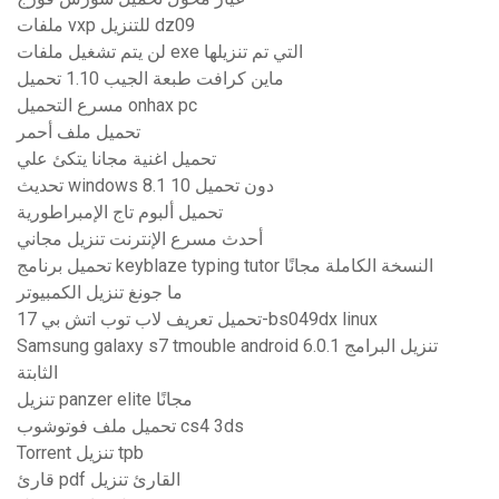
ملفات vxp للتنزيل dz09
لن يتم تشغيل ملفات exe التي تم تنزيلها
ماين كرافت طبعة الجيب 1.10 تحميل
مسرع التحميل onhax pc
تحميل ملف أحمر
تحميل اغنية مجانا يتكئ علي
تحديث windows 8.1 دون تحميل 10
تحميل ألبوم تاج الإمبراطورية
أحدث مسرع الإنترنت تنزيل مجاني
تحميل برنامج keyblaze typing tutor النسخة الكاملة مجانًا
ما جونغ تنزيل الكمبيوتر
تحميل تعريف لاب توب اتش بي 17-bs049dx linux
Samsung galaxy s7 tmouble android 6.0.1 تنزيل البرامج
الثابتة
تنزيل panzer elite مجانًا
تحميل ملف فوتوشوب cs4 3ds
Torrent تنزيل tpb
قارئ pdf القارئ تنزيل