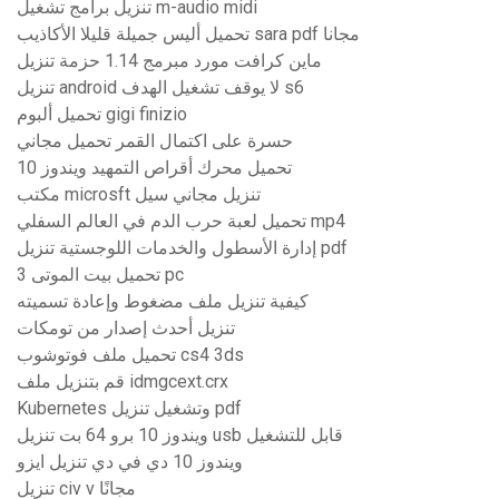
تنزيل برامج تشغيل m-audio midi
تحميل أليس جميلة قليلا الأكاذيب sara pdf مجانا
ماين كرافت مورد مبرمج 1.14 حزمة تنزيل
تنزيل android لا يوقف تشغيل الهدف s6
تحميل ألبوم gigi finizio
حسرة على اكتمال القمر تحميل مجاني
تحميل محرك أقراص التمهيد ويندوز 10
مكتب microsft تنزيل مجاني سيل
تحميل لعبة حرب الدم في العالم السفلي mp4
إدارة الأسطول والخدمات اللوجستية تنزيل pdf
تحميل بيت الموتى 3 pc
كيفية تنزيل ملف مضغوط وإعادة تسميته
تنزيل أحدث إصدار من تومكات
تحميل ملف فوتوشوب cs4 3ds
قم بتنزيل ملف idmgcext.crx
Kubernetes وتشغيل تنزيل pdf
ويندوز 10 برو 64 بت تنزيل usb قابل للتشغيل
ويندوز 10 دي في دي تنزيل ايزو
تنزيل civ v مجانًا