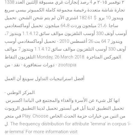
‫إنجازات غري مسبوقة‬ ‫اإلثنين‬ ‫العدد ‪1338‬‬ ‫‪ ٢‬نوفمبر ‪ ٢٠١٥‬م‬ 4 رصد
تجارة شاشة متعددة رخيصة مجموعة كاملة الكمبيوتر بيسي سريع
ويندوز 10 برو. $ 182.61 اشتري الآن لم يتم شحن الشحن. تحميل
ساجا. 21،6 ميلجون وردت 64،8 ميلجون. تحميل أوماكسغادمي
أوسب أوتف 330 أوسب التلفزيون موالف سائق 1.1.4.12 ويندوز 7،
ويندوز 7 64 بت 26 أغسطس 2010 - تحميل أوماكسغادمي أوسب
أوتف 330 أوسب التلفزيون موالف سائق 1.1.4.12 ويندوز 7 موالف
التلفزيون التقاط Monday, 26 March 2018. الفوركس المتاجرة
دورات سنغافورة - نقد - من - zootopia
أفضل استراتيجيات التداول سوينغ أن العمل
- المركز الوطني.
انها كل شيء عن الأسرة والغذاء والمجتمع في الباندا اكسبرس.
تحميل التطبيق لدينا أبل في أبستور تحميل لدينا التطبيق الروبوت
في متجر Play. Choose من اثنين من خيارات حزمة الحدث الخاص
ل. The frequency distribution for attribute 'lemma' in corpus 'i-
ar-lemma' For more information visit