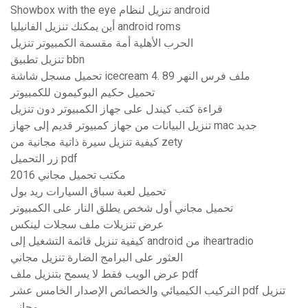
Showbox with the eye تنزيل لنظام android
أين يمكنك تنزيل الفانيليا android roms
الحرب الأهلية أمة مقسمة الكمبيوتر تنزيل
تنزيل تطبيق bbn
تحميل مسجل شاشة icecream 4. 89 ملف فرس النهر
تحميل حكيم البوكيمون للكمبيوتر
قراءة كتب كيندل على جهاز الكمبيوتر دون تنزيل
تنزيل البيانات من جهاز كمبيوتر قديم إلى جهاز mac جديد
كيفية تنزيل سيرة ذاتية مجانية من zety
زر التحميل pdf
2016 مكتب تحميل مجاني
تحميل لعبة سباق السيارات ريد بول
تحميل مجاني أول شخص يطلق النار على الكمبيوتر
عرض تنزيلات ملف سجلات لينكس
كيفية تنزيل قائمة التشغيل إلى android من iheartradio
العثور على البرامج الضارة تنزيل مجاني
عرض الويب فقط لا يسمح بتنزيل ملف pdf
التركيب الكيميائي والخصائص الإصدار الخامس عشر pdf تنزيل
مجاني