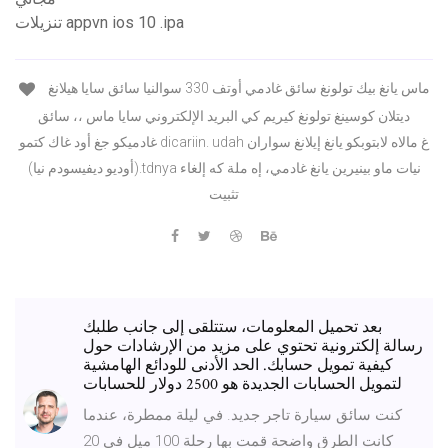
تنزيلات appvn ios 10 .ipa
ماس يانغ بيك تولونغ سائق غادمي أوتف 330 سوالنيا سائق سايا هيلانغ
ديتلان كوسينغ تولونغ كيريم كي البريد الإلكتروني سايا ماس ،، سائق
غادميكو جغ أود غاك كتمو dicariin. udah غ مالاه لابتوبكو يانغ إيلانغ سواران
(أوديو ديفيسودم نيا).tdnya نيات ماو بينيرين يانغ غادمي، إه ملة كه إلغاء
تثبيت
بعد تحميل المعلومات، ستتلقى إلى جانب طلبك
رسالة إلكترونية تحتوي على مزيد من الإرشادات حول
كيفية تمويل حسابك. الحد الأدنى للودائع الهامشية
لتمويل الحسابات الجديدة هو 2500 دولار للحسابات
كنت سائق سيارة تاجر جديد. في ليلة ممطرة، عندما
كانت الطرق واضحة قمت بها رحلة 100 ميل في 20