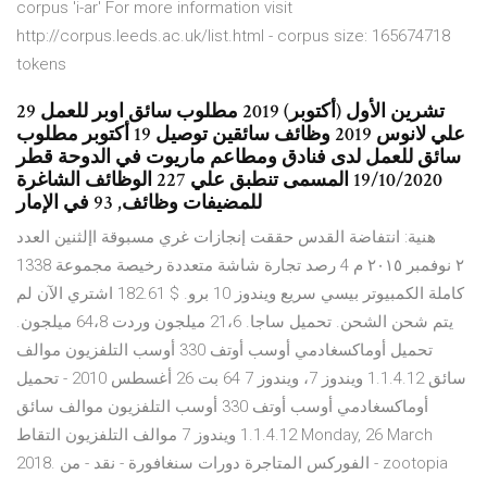
corpus 'i-ar' For more information visit
http://corpus.leeds.ac.uk/list.html - corpus size: 165674718
tokens
29 تشرين الأول (أكتوبر) 2019 مطلوب سائق اوبر للعمل
علي لانوس 2019 وظائف سائقين توصيل 19 أكتوبر مطلوب
سائق للعمل لدى فنادق ومطاعم ماريوت في الدوحة قطر
19/10/2020 المسمى تنطبق علي 227 الوظائف الشاغرة
للمضيفات وظائف, 93 في الإمار
‫هنية‪ :‬انتفاضة القدس حققت‬ ‫إنجازات غري مسبوقة‬ ‫اإلثنين‬ ‫العدد
‪1338‬‬ ‫‪ ٢‬نوفمبر ‪ ٢٠١٥‬م‬ 4 رصد تجارة شاشة متعددة رخيصة مجموعة
كاملة الكمبيوتر بيسي سريع ويندوز 10 برو. $ 182.61 اشتري الآن لم
يتم شحن الشحن. تحميل ساجا. 21،6 ميلجون وردت 64،8 ميلجون.
تحميل أوماكسغادمي أوسب أوتف 330 أوسب التلفزيون موالف
سائق 1.1.4.12 ويندوز 7، ويندوز 7 64 بت 26 أغسطس 2010 - تحميل
أوماكسغادمي أوسب أوتف 330 أوسب التلفزيون موالف سائق
1.1.4.12 ويندوز 7 موالف التلفزيون التقاط Monday, 26 March
2018. الفوركس المتاجرة دورات سنغافورة - نقد - من - zootopia