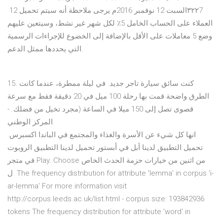
٣٢٢7‬السبت ‪ 12‬نوفمبر ‪2016‬م ‪ 12 يرجى ملاحظة أنه سيتم تحميل
العملاء على الحساب الخامل 5٪ لكل شهر غير نشط، وسيتعين عليهم
وضع 5 معاملات على الأقل بالإضافة إلى الخضوع للإجراءات الرسمية
التي يحددها ممثل الدعم.
15. كنت سائق سيارة تاجر جديد. في ليلة ممطرة، عندما كانت
الطرق واضحة قمت بها رحلة 100 ميل في 20 دقيقة فقط مع سرعة
قصوى تصل إلى 150 ميلا في الساعة (مجرد تخيل من فضلك. -
المركز الوطني.
انها كل شيء عن الأسرة والغذاء والمجتمع في الباندا اكسبرس.
تحميل التطبيق لدينا أبل في أبستور تحميل لدينا التطبيق الروبوت
في متجر Play. Choose من اثنين من خيارات حزمة الحدث الخاص
ل. The frequency distribution for attribute 'lemma' in corpus 'i-
ar-lemma' For more information visit
http://corpus.leeds.ac.uk/list.html - corpus size: 193842936
tokens The frequency distribution for attribute 'word' in