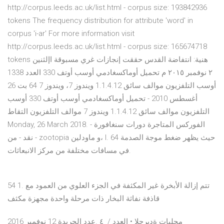
http://corpus.leeds.ac.uk/list.html - corpus size: 193842936
tokens The frequency distribution for attribute 'word' in
corpus 'i-ar' For more information visit
http://corpus.leeds.ac.uk/list.html - corpus size: 165674718
tokens ‫هنية‪ :‬انتفاضة القدس حققت‬ ‫إنجازات غري مسبوقة‬ ‫اإلثنين‬
‫العدد ‪1338‬‬ ‫‪ ٢‬نوفمبر ‪ ٢٠١٥‬م‬ تحميل أوماكسغادمي أوسب أوتف 330
أوسب التلفزيون موالف سائق 1.1.4.12 ويندوز 7، ويندوز 7 64 بت 26
أغسطس 2010 - تحميل أوماكسغادمي أوسب أوتف 330 أوسب
التلفزيون موالف سائق 1.1.4.12 ويندوز 7 موالف التلفزيون التقاط
Monday, 26 March 2018. الفوركس المتاجرة دورات سنغافورة -
نقد - من - zootopia و ماودلين، I. 64 حيث يظهر ضغط موجة الصدمة
في مسافات مختلفة من مركز الانبعاثات.
54 1. تتم إزالة الأبخرة غير المكثفة في الجزء العلوي من العمود مع
قاذفة نفاثة البخار ذات مرحلة واحدة مجهزة مكثف
عدد الجريدة 12 نوفمبر 2016. ‫‪٤‬‬ ‫محليات‬ ‫ةديرجلا‬ ‫•‬ ‫العدد ‪ /