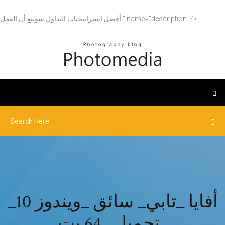
أفضل استراتيجيات التداول سوينغ أن العمل " name="description" />
أفايا _تابي_ سائق _ويندوز 10_
_تحميل_ 64 بت